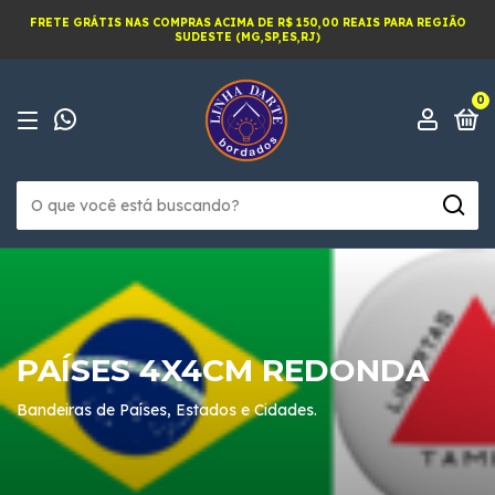
FRETE GRÁTIS NAS COMPRAS ACIMA DE R$ 150,00 REAIS PARA REGIÃO
SUDESTE (MG,SP,ES,RJ)
0
PAÍSES 4X4CM REDONDA
Bandeiras de Países, Estados e Cidades.