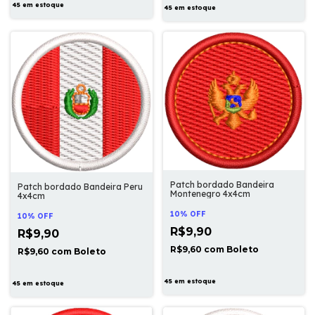
45
em estoque
45
em estoque
Patch bordado Bandeira
Patch bordado Bandeira Peru
Montenegro 4x4cm
4x4cm
10% OFF
10% OFF
R$9,90
R$9,90
R$9,60
com
Boleto
R$9,60
com
Boleto
45
em estoque
45
em estoque