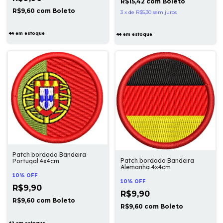
R$15,42
com
Boleto
R$9,60
com
Boleto
3
x
de
R$5,30
sem juros
44
em estoque
44
em estoque
Patch bordado Bandeira
Patch bordado Bandeira
Portugal 4x4cm
Alemanha 4x4cm
10% OFF
10% OFF
R$9,90
R$9,90
R$9,60
com
Boleto
R$9,60
com
Boleto
42
em estoque