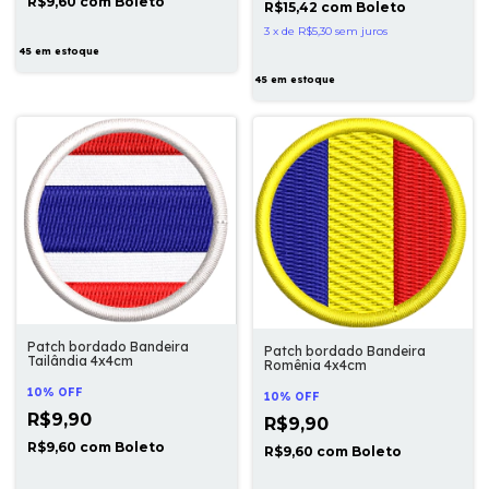
R$9,60
com
Boleto
R$15,42
com
Boleto
3
x
de
R$5,30
sem juros
45
em estoque
45
em estoque
Patch bordado Bandeira
Patch bordado Bandeira
Tailândia 4x4cm
Romênia 4x4cm
10% OFF
10% OFF
R$9,90
R$9,90
R$9,60
com
Boleto
R$9,60
com
Boleto