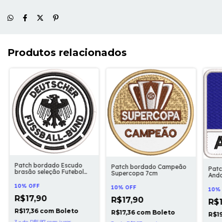
Produtos relacionados
Patch bordado Escudo
Patch bordado Campeão
Patc
brasão seleção Futebol
Supercopa 7cm
And
Alemanha preto e branco
7cm
10% OFF
10% OFF
10%
R$17,90
R$17,90
R$
R$17,36
com
Boleto
R$17,36
com
Boleto
R$1
3
x
de
R$5,97
sem juros