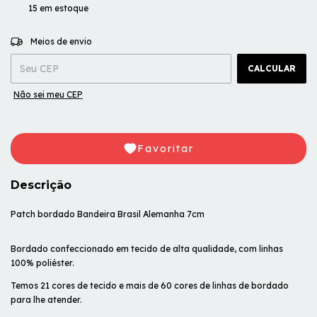
15
em estoque
ALTERAR CEP
Entregas para o CEP:
Meios de envio
CALCULAR
Não sei meu CEP
Favoritar
Descrição
Patch bordado Bandeira Brasil Alemanha 7cm
Bordado confeccionado em tecido de alta qualidade, com linhas
100% poliéster.
Temos 21 cores de tecido e mais de 60 cores de linhas de bordado
para lhe atender.