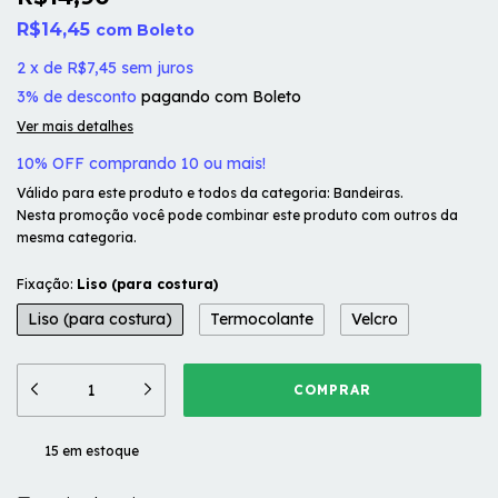
R$14,45
com
Boleto
2
x
de
R$7,45
sem juros
3% de desconto
pagando com Boleto
Ver mais detalhes
10% OFF comprando 10 ou mais!
Válido para este produto e todos da categoria: Bandeiras.
Nesta promoção você pode combinar este produto com outros da
mesma categoria.
Fixação:
Liso (para costura)
Liso (para costura)
Termocolante
Velcro
15
em estoque
ALTERAR CEP
Entregas para o CEP: