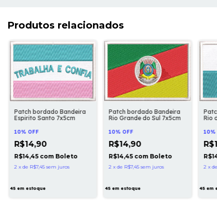
Produtos relacionados
Patch bordado Bandeira
Patc
Patch bordado Bandeira
Espirito Santo 7x5cm
Rio 
Rio Grande do Sul 7x5cm
10% OFF
10%
10% OFF
R$14,90
R$
R$14,90
R$14,45
com
Boleto
R$1
R$14,45
com
Boleto
2
x
de
R$7,45
sem juros
2
x
d
2
x
de
R$7,45
sem juros
45
em estoque
45
em 
45
em estoque