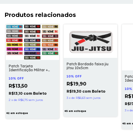
Produtos relacionados
Patch Bordado faixa jiu
Patch Tarjeta
jitsu 10x5cm
Identificação Militar +
Tipo Sanguíneo 10x2cm
Pat
10% OFF
10% OFF
Ideo
R$19,90
10x5
R$13,50
10%
R$19,30
com
Boleto
R$13,10
com
Boleto
R$1
3
x
de
R$6,63
sem juros
2
x
de
R$6,75
sem juros
R$1
3
x
d
45
em estoque
42
em estoque
45
em 