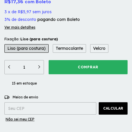
R$17,36
com
Boleto
3
x
de
R$5,97
sem juros
3% de desconto
pagando com Boleto
Ver mais detalhes
Fixação:
Liso (para costura)
Liso (para costura)
Termocolante
Velcro
15
em estoque
ALTERAR CEP
Entregas para o CEP:
Meios de envio
CALCULAR
Não sei meu CEP