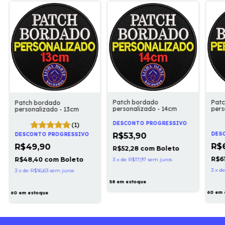
Patch bordado
Pat
Patch bordado
personalizado - 14cm
pers
personalizado - 13cm
DESCONTO PROGRESSIVO
(1)
DES
DESCONTO PROGRESSIVO
R$53,90
R$
R$49,90
R$52,28
com
Boleto
R$6
R$48,40
com
Boleto
3
x
de
R$17,97
sem juros
3
x
d
3
x
de
R$16,63
sem juros
58
em estoque
60
em 
60
em estoque