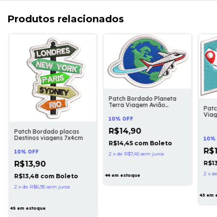
Produtos relacionados
Patch Bordado Planeta
Terra Viagem Avião
Pat
7x4,5cm
Via
10% OFF
R$14,90
Patch Bordado placas
Destinos viagens 7x4cm
10%
R$14,45
com
Boleto
R$1
10% OFF
2
x
de
R$7,45
sem juros
R$1
R$13,90
2
x
d
R$13,48
com
Boleto
44
em estoque
2
x
de
R$6,95
sem juros
43
em 
45
em estoque