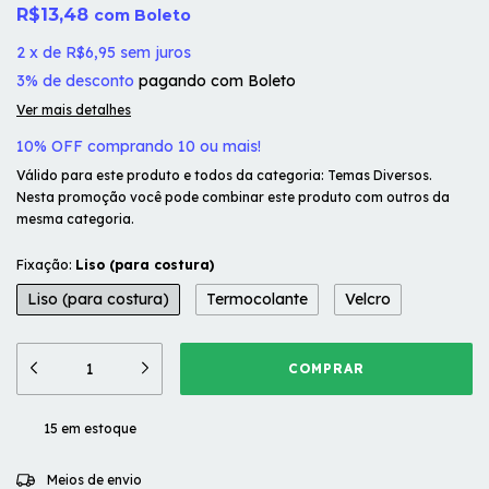
R$13,48
com
Boleto
2
x
de
R$6,95
sem juros
3% de desconto
pagando com Boleto
Ver mais detalhes
10% OFF comprando 10 ou mais!
Válido para este produto e todos da categoria: Temas Diversos.
Nesta promoção você pode combinar este produto com outros da
mesma categoria.
Fixação:
Liso (para costura)
Liso (para costura)
Termocolante
Velcro
15
em estoque
ALTERAR CEP
Entregas para o CEP:
Meios de envio