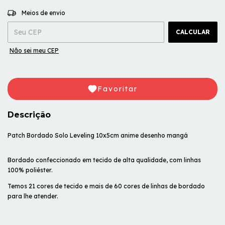
ALTERAR CEP
Entregas para o CEP:
Meios de envio
CALCULAR
Não sei meu CEP
Favoritar
Descrição
Patch Bordado Solo Leveling 10x5cm anime desenho mangá
Bordado confeccionado em tecido de alta qualidade, com linhas
100% poliéster.
Temos 21 cores de tecido e mais de 60 cores de linhas de bordado
para lhe atender.