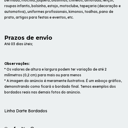
bermuda, mochila, jaqueta, blusinhas, chinelos, almofada, lençol,
roupas infantis, bolsinha, estojo, motoclube, tapeçaria (decoração e
automotiva), uniformes profissionais, kimonos, toalhas, pano de
prato, artigos para festas e eventos, etc.
Prazos de envio
Até 03 dias úteis;
Observações:
* Os valores de altura e largura podem ter variação de até 2
milímetros (0,2 cm) para mais ou para menos
* A imagem do anúncio é meramente ilustrativa. É um esboço gráfico,
demonstrando como ficará o bordado final. Temos exemplos dos
bordados reais nas demais fotos do anúncio.
Linha Darte Bordados