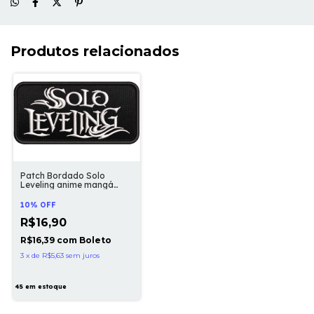
Produtos relacionados
Patch Bordado Solo
Leveling anime mangá
desenho 10x5cm
10% OFF
R$16,90
R$16,39
com
Boleto
3
x
de
R$5,63
sem juros
45
em estoque