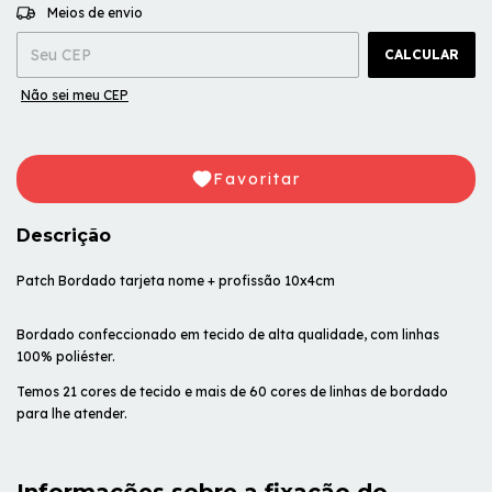
ALTERAR CEP
Entregas para o CEP:
Meios de envio
CALCULAR
Não sei meu CEP
Favoritar
Descrição
Patch Bordado tarjeta nome + profissão 10x4cm
Bordado confeccionado em tecido de alta qualidade, com linhas
100% poliéster.
Temos 21 cores de tecido e mais de 60 cores de linhas de bordado
para lhe atender.