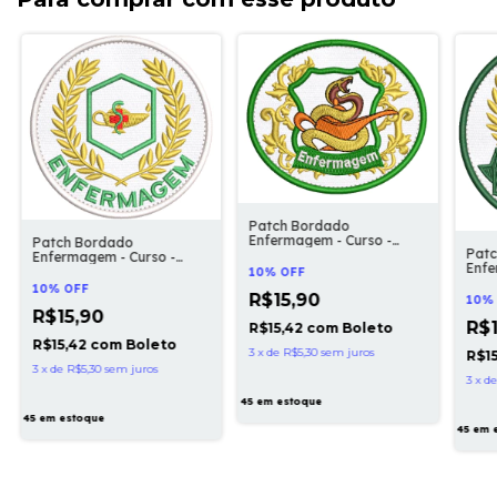
Patch Bordado
Enfermagem - Curso -
Patch Bordado
Pat
Profissão 8x7cm
Enfermagem - Curso -
Enfe
Profissão 8cm
10% OFF
Curs
10% OFF
R$15,90
10%
R$15,90
R$1
R$15,42
com
Boleto
R$15,42
com
Boleto
3
x
de
R$5,30
sem juros
R$1
3
x
de
R$5,30
sem juros
3
x
d
45
em estoque
45
em estoque
45
em 